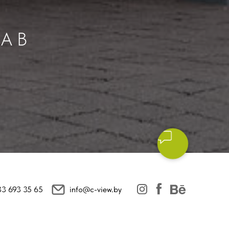
А В
33 693 35 65
info@c-view.by
 семьи с тремя детьми.